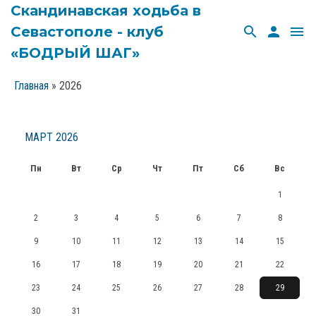
Скандинавская ходьба в
Севастополе - клуб
search
person
menu
«БОДРЫЙ ШАГ»
Главная
»
2026
МАРТ 2026
Пн
Вт
Ср
Чт
Пт
Сб
Вс
1
2
3
4
5
6
7
8
9
10
11
12
13
14
15
16
17
18
19
20
21
22
23
24
25
26
27
28
29
30
31